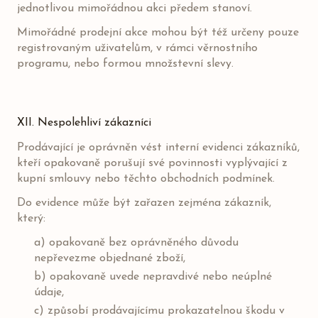
jednotlivou mimořádnou akci předem stanoví.
Mimořádné prodejní akce mohou být též určeny pouze
registrovaným uživatelům, v rámci věrnostního
programu, nebo formou množstevní slevy.
XII. Nespolehliví zákazníci
Prodávající je oprávněn vést interní evidenci zákazníků,
kteří opakovaně porušují své povinnosti vyplývající z
kupní smlouvy nebo těchto obchodních podmínek.
Do evidence může být zařazen zejména zákazník,
který:
a) opakovaně bez oprávněného důvodu
nepřevezme objednané zboží,
b) opakovaně uvede nepravdivé nebo neúplné
údaje,
c) způsobí prodávajícímu prokazatelnou škodu v