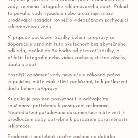
Kupující je povinen k reklamaci přiložit dokumentaci
vady, zejména fotografie reklamovaného zboží. Pokud
to povaha vady vyžaduje nebo umožňuje, může
prodávající požádat rovněž o videozáznam zachycující
reklamovanou vadu.
V případě poškození zásilky během přepravy se
doporučuje oznámit tuto skutečnost bez zbytečného
odkladu, ideálně do 24 hodin od převzetí zásilky, a
přiložit fotografie nebo video zachycující stav zásilky,
obalu a zboží.
Pozdější oznámení vady nevylučuje zákonná práva
kupujícího, může však ztížit prokázání, že k poškození
došlo během přepravy.
Kupující je povinen poskytnout prodávajícímu
součinnost potřebnou k posouzení reklamace.
Nepředložení požadované dokumentace může vést k
prodloužení doby potřebné k posouzení oprávněnosti
reklamace.
Prodávající nepřebírá zásilky zaslané na dobírku.