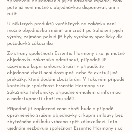
zpracování objednávek a jejich následné expedici, tedy
poté již není možné s objednávkou disponovat, ani ji
rušit.
U některých produktů vyráběných na zakázku není
možné objednávku změnit ani zrušit po zahájení jejich
výroby, zejména pokud již byly vyrobeny specificky dle
požadavků zákazníka.
Ze strany společnosti Essentio Harmony s.r.o. je možné
objednávku zákazníka odmítnout, případně již
uzavřenou kupní smlouvu zrušit v případě, že
objednané zboží není dostupné, nebo že existují jiné
překážky, které dodání zboží brání. V takovém případě
kontaktuje společnost Essentio Harmony s.r.o.
zákazníka telefonicky, případně e-mailem a informaci
o nedostupnosti zboží mu sdělí.
Případná již zaplacená cena zboží bude v případě
oprávněného zrušení objednávky či kupní smlouvy bez
zbytečného odkladu vrácena zpět zákazníkovi. Toto
ujednání nezbavuje společnost Essentio Harmony s.r.o.