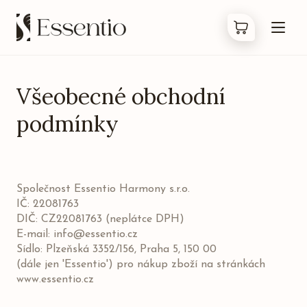
Všeobecné obchodní
Produkty
podmínky
Co jsou Bachovky
O nás
Společnost Essentio Harmony s.r.o.
IČ: 22081763
Kontakty
DIČ: CZ22081763 (neplátce DPH)
E-mail: info@essentio.cz
FAQ
Sídlo: Plzeňská 3352/156, Praha 5, 150 00
(dále jen 'Essentio') pro nákup zboží na stránkách
www.essentio.cz