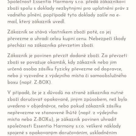
Společnost Essentio Harmony s.r.o. předá zákazníkovi
zboží spolu s doklady nezbytnými pro uplatnění práv z
vadného plnění, popřípadě tyto doklady zašle na e-
mail, který zákazník uvedl.
Zákazník se stává vlastníkem zboží poté, co jej
převezme a uhradí celou kupní cenu. Nebezpečí škody
přechází na zákazníka převzetím zboží.
Zákazník je povinen převzít dodané zboží. Za převzetí
zboží se považuje okamžik, kdy zákazník nebo jím
určená osoba zásilku fyzicky převezme od dopravce,
nebo ji vyzvedne z výdejního místa či samoobslužného
boxu (např. Z-BOX).
V případě, že je z důvodů na straně zákazníka nutné
zboží doručovat opakovaně, jiným způsobem, než bylo
uvedeno v objednávce, nebo pokud zákazník zásilku
nepřevezme ve stanovené lhůtě (např. z výdejního
místa nebo Z-BOXu), je zákazník povinen uhradit
společnosti Essentio Harmony s.r.o. veškeré náklady
spojené s opakovaným doručováním, uskladněním