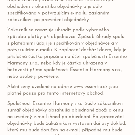
Kupní cena odpovídá ceně uvedené internetovým
obchodem v okamžiku objednávky a je dále
specifikována v potvrzujícím e-mailu, zaslaném
zákazníkovi po provedení objednávky.
Zákazník se zavazuje uhradit podle vybraného
způsobu platby při objednávce. Způsob úhrady spolu
s platebními údaji je specifikován v objednávce a v
potvrzujícím e-mailu. K zaplacení dochází dnem, kdy je
příslušná částka připsána na účet společnosti Essentio
Harmony s.r.o., nebo kdy je částka uhrazena v
hotovosti přímo společnosti Essentio Harmony s.r.o.,
nebo osobě jí pověřené.
Akční ceny uvedené na adrese www.essentio.cz jsou
platné pouze pro tento internetový obchod.
Společnost Essentio Harmony s.r.o. zašle zákazníkovi
sumář objednávky obsahující objednané zboží a cenu
na uvedený e-mail ihned po objednání. Po zpracování
objednávky bude zákazníkovi vystaven daňový doklad,
který mu bude doručen na e-mail, případně mu bude