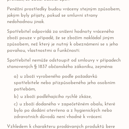
Peněžní prostředky budou vráceny stejným způsobem,
jakým byly přijaty, pokud se smluvní strany
nedohodnou jinak.
Spotřebitel odpovídá za snížení hodnoty vráceného
zboží pouze v případě, že se zbožím nakládal jiným
způsobem, než který je nutný k obeznámení se s jeho
povahou, vlastnostmi a funkčností.
Spotřebitel nemůže odstoupit od smlouvy v případech
stanovených § 1837 občanského zákoníku, zejména:
a) u zboží vyrobeného podle požadavků
spotřebitele nebo přizpůsobeného jeho osobním
potřebám,
b) u zboží podléhajícího rychlé zkáze,
c) u zboží dodaného v zapečetěném obalu, které
bylo po dodání otevřeno a z hygienických nebo
zdravotních důvodů není vhodné k vrácení.
Vzhledem k charakteru prodávaných produktů bere