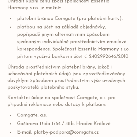
Uhradit kupní cenu zboží společnosti Essentio
Harmony s.r.o. je možné:
platební bránou Comgate (pro platební karty),
platbou na účet na základě objednávky,
popřípadě jiným alternativním způsobem
sjednaným individuálně prostřednictvím emailové
korespondence. Společnost Essentio Harmony s.r.o.
přitom využívá bankovní účet č. 2402992646/2010
Úhrada prostřednictvím platební brány, jakož i
uchovávání platebních údajů jsou zprostředkovávány
obvyklým způsobem prostřednictvím výše uvedených
poskytovatelů platebního styku.
Kontaktní údaje na společnost Comgate, a.s. pro
případné reklamace nebo dotazy k platbám:
Comgate, a.s.
Gočárova třída 1754 / 48b, Hradec Králové
E-mail: platby-podpora@comgate.cz