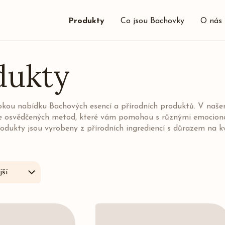
Produkty
Co jsou Bachovky
O nás
dukty
rokou nabídku Bachových esencí a přírodních produktů. V naš
e osvědčených metod, které vám pomohou s různými emocionál
odukty jsou vyrobeny z přírodních ingrediencí s důrazem na k
ší