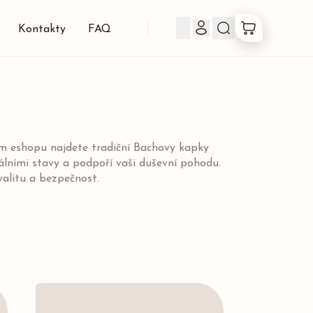
Kontakty
FAQ
Produkty
Co jsou Bachovky
em eshopu najdete tradiční Bachovy kapky
ními stavy a podpoří vaši duševní pohodu.
O nás
valitu a bezpečnost.
Kontakty
FAQ