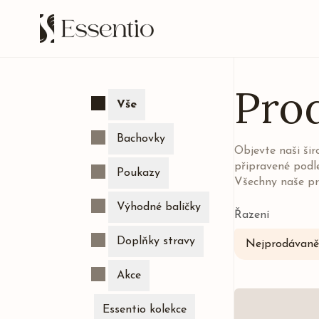
Pro
Vše
Bachovky
Objevte naši ši
připravené podl
Poukazy
Všechny naše pr
Výhodné balíčky
Řazení
Doplňky stravy
Nejprodávaněj
Akce
Essentio kolekce