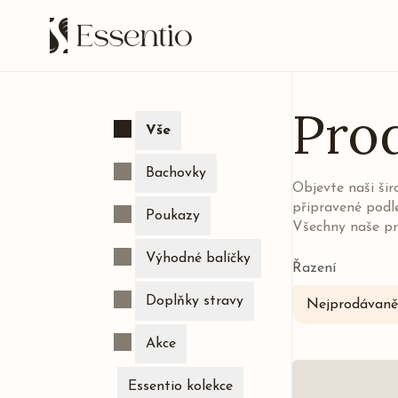
Pro
Vše
Bachovky
Objevte naši ši
připravené podl
Poukazy
Všechny naše pr
Výhodné balíčky
Řazení
Doplňky stravy
Nejprodávaněj
Akce
Essentio kolekce