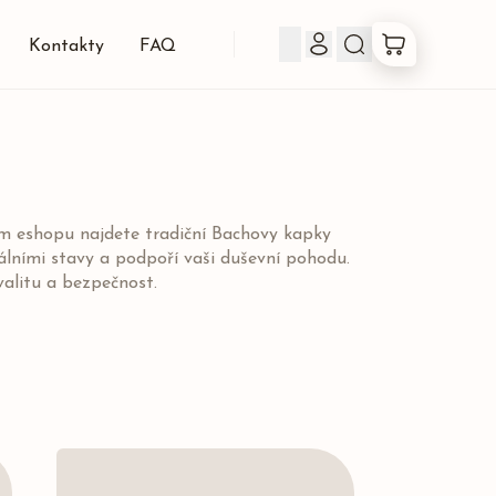
Kontakty
FAQ
Produkty
Co jsou Bachovky
em eshopu najdete tradiční Bachovy kapky
ními stavy a podpoří vaši duševní pohodu.
O nás
valitu a bezpečnost.
Kontakty
FAQ