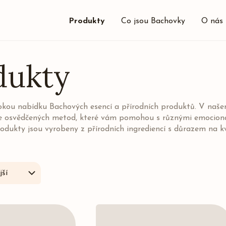
Produkty
Co jsou Bachovky
O nás
dukty
rokou nabídku Bachových esencí a přírodních produktů. V naš
e osvědčených metod, které vám pomohou s různými emocionál
odukty jsou vyrobeny z přírodních ingrediencí s důrazem na k
ší