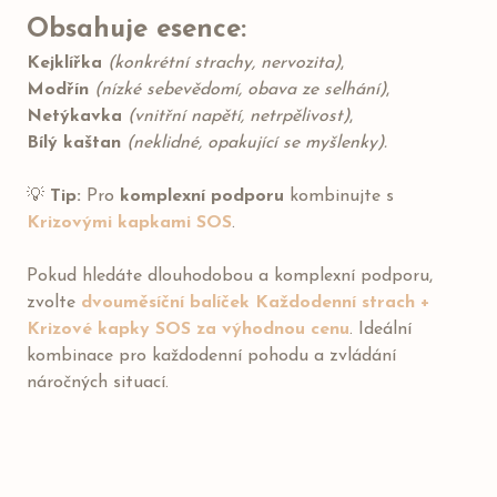
Obsahuje esence:
Kejklířka
(konkrétní strachy, nervozita)
,
Modřín
(nízké sebevědomí, obava ze selhání)
,
Netýkavka
(vnitřní napětí, netrpělivost)
,
Bílý kaštan
(neklidné, opakující se myšlenky).
💡
Tip:
Pro
komplexní podporu
kombinujte s
Krizovými kapkami SOS
.
Pokud hledáte dlouhodobou a komplexní podporu,
zvolte
dvouměsíční balíček Každodenní strach +
Krizové kapky SOS za výhodnou cenu
. Ideální
kombinace pro každodenní pohodu a zvládání
náročných situací.