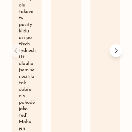
ale
takové
ty
pocity
klidu
asi po
třech
týdnech.
Už
dlouho
jsem se
necítila
tak
dobře
a v
pohodě
jako
teď.
Mohu
jen