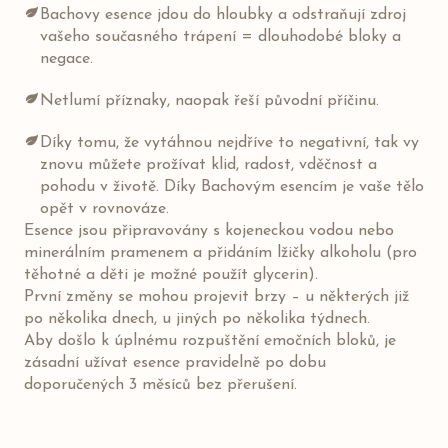
Bachovy esence jdou do hloubky a odstraňují zdroj
vašeho současného trápení = dlouhodobé bloky a
negace.
Netlumí příznaky, naopak řeší původní příčinu.
Díky tomu, že vytáhnou nejdříve to negativní, tak vy
znovu můžete prožívat klid, radost, vděčnost a
pohodu v životě. Díky Bachovým esencím je vaše tělo
opět v rovnováze.
Esence jsou připravovány s kojeneckou vodou nebo
minerálním pramenem a přidáním lžičky alkoholu (pro
těhotné a děti je možné použít glycerin).
První změny se mohou projevit brzy – u některých již
po několika dnech, u jiných po několika týdnech.
Aby došlo k úplnému rozpuštění emočních bloků, je
zásadní užívat esence pravidelně po dobu
doporučených 3 měsíců bez přerušení.