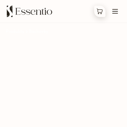
Produkty
Bachovky
Produkty
Co jsou Bachovky
O nás
Kontakty
FAQ