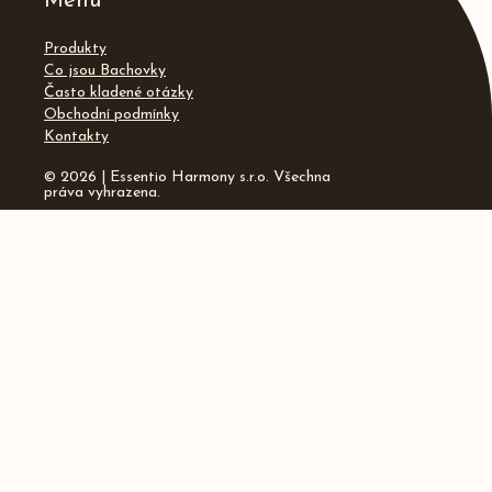
Menu
Produkty
Co jsou Bachovky
Často kladené otázky
Obchodní podmínky
Kontakty
© 2026 | Essentio Harmony s.r.o. Všechna
práva vyhrazena.
Kontakty
info@essentio.cz
Instagram
Facebook