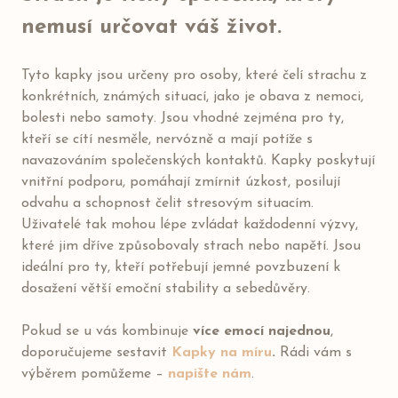
nemusí určovat váš život.
Tyto kapky jsou určeny pro osoby, které čelí strachu z
konkrétních, známých situací, jako je obava z nemoci,
bolesti nebo samoty. Jsou vhodné zejména pro ty,
kteří se cítí nesměle, nervózně a mají potíže s
navazováním společenských kontaktů. Kapky poskytují
vnitřní podporu, pomáhají zmírnit úzkost, posilují
odvahu a schopnost čelit stresovým situacím.
Uživatelé tak mohou lépe zvládat každodenní výzvy,
které jim dříve způsobovaly strach nebo napětí. Jsou
ideální pro ty, kteří potřebují jemné povzbuzení k
dosažení větší emoční stability a sebedůvěry.
Pokud se u vás kombinuje
více emocí najednou
,
doporučujeme sestavit
Kapky na míru
.
Rádi vám s
výběrem pomůžeme –
napište nám
.