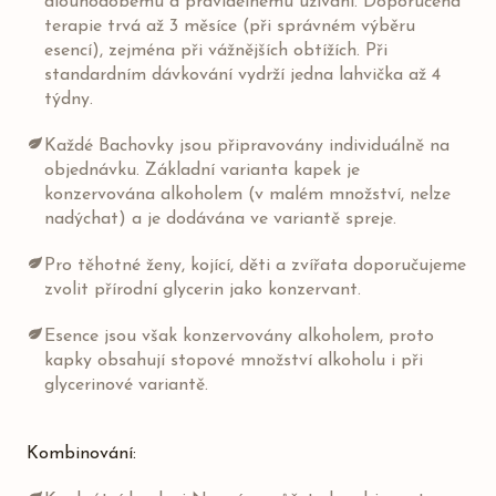
dlouhodobému a pravidelnému užívání. Doporučená
terapie trvá až 3 měsíce (při správném výběru
esencí), zejména při vážnějších obtížích. Při
standardním dávkování vydrží jedna lahvička až 4
týdny.
Každé Bachovky jsou připravovány individuálně na
objednávku. Základní varianta kapek je
konzervována alkoholem (v malém množství, nelze
nadýchat) a je dodávána ve variantě spreje.
Pro těhotné ženy, kojící, děti a zvířata doporučujeme
zvolit přírodní glycerin jako konzervant.
Esence jsou však konzervovány alkoholem, proto
kapky obsahují stopové množství alkoholu i při
glycerinové variantě.
Kombinování: