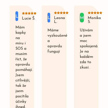
L
L
M
Leona
Monika
Lucie Š.
L.
S.
Mám
Máme
Užívám
kapky
vyzkoušené
a jsem
na
a
moc
míru i
opravdu
spokojená.
SOS a
fungují
Je na
musím
každém
říct, že
zda to
opravdu
zkusí.
pomáhají.
Jsem
citlivější,
tak že
jsem
pocítila
účinky
ihned,