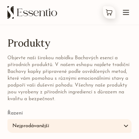
Produkty
Produkty
Objevte naši širokou nabídku Bachových esencí a
Co jsou Bachovky
přírodních produktů. V našem eshopu najdete tradiční
Bachovy kapky připravené podle osvědčených metod,
O nás
které vám pomohou s různými emocionálními stavy a
podpoří vaši duševní pohodu. Všechny naše produkty
jsou vyrobeny z přírodních ingrediencí s důrazem na
Kontakty
kvalitu a bezpečnost.
FAQ
Řazení
Nejprodávanější