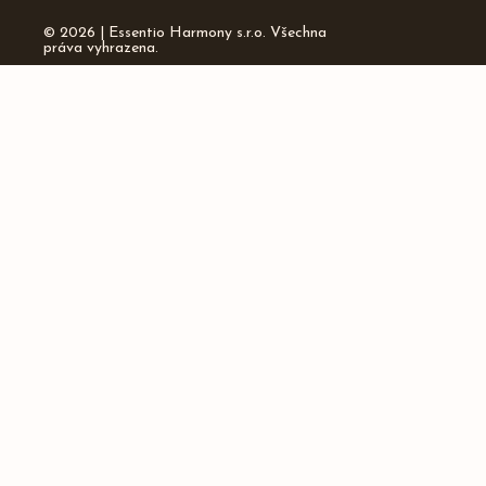
© 2026 | Essentio Harmony s.r.o. Všechna
práva vyhrazena.
Kontakty
info@essentio.cz
Instagram
Facebook