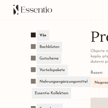
Pr
Vše
Bachblüten
Objevte n
kapky při
Gutscheine
duševní p
Vorteilspakete
Řazení
Nahrungsergänzungsmittel
Nejprod
Essentio Kollektion