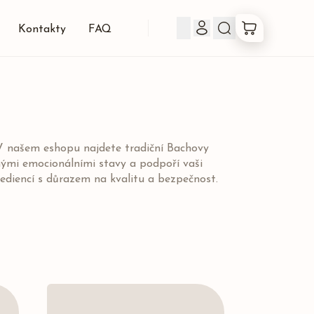
Kontakty
FAQ
Produkty
Co jsou Bachovky
 V našem eshopu najdete tradiční Bachovy
ými emocionálními stavy a podpoří vaši
O nás
ediencí s důrazem na kvalitu a bezpečnost.
Kontakty
FAQ