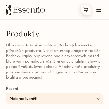
Produkty
Produkty
Objevte naši širokou nabídku Bachových esencí a
Co jsou Bachovky
přírodních produktů. V našem eshopu najdete tradiční
Bachovy kapky připravené podle osvědčených metod,
O nás
které vám pomohou s různými emocionálními stavy a
podpoří vaši duševní pohodu. Všechny naše produkty
jsou vyrobeny z přírodních ingrediencí s důrazem na
Kontakty
kvalitu a bezpečnost.
FAQ
Řazení
Nejprodávanější