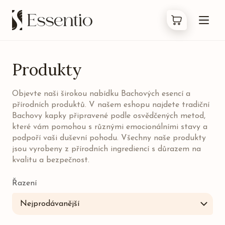
Produkty
Produkty
Objevte naši širokou nabídku Bachových esencí a
Co jsou Bachovky
přírodních produktů. V našem eshopu najdete tradiční
Bachovy kapky připravené podle osvědčených metod,
O nás
které vám pomohou s různými emocionálními stavy a
podpoří vaši duševní pohodu. Všechny naše produkty
jsou vyrobeny z přírodních ingrediencí s důrazem na
Kontakty
kvalitu a bezpečnost.
FAQ
Řazení
Nejprodávanější