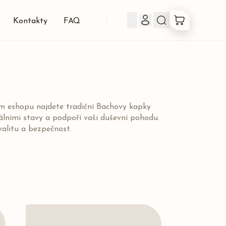
Kontakty
FAQ
Produkty
Co jsou Bachovky
em eshopu najdete tradiční Bachovy kapky
ními stavy a podpoří vaši duševní pohodu.
O nás
valitu a bezpečnost.
Kontakty
FAQ