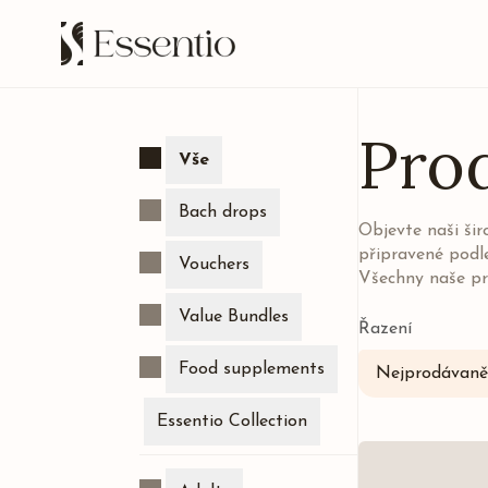
Pro
Vše
Bach drops
Objevte naši ši
připravené podl
Vouchers
Všechny naše pr
Value Bundles
Řazení
Food supplements
Nejprodávaněj
Essentio Collection