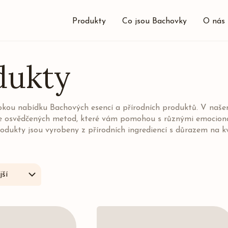
Produkty
Co jsou Bachovky
O nás
dukty
rokou nabídku Bachových esencí a přírodních produktů. V naš
e osvědčených metod, které vám pomohou s různými emocionál
odukty jsou vyrobeny z přírodních ingrediencí s důrazem na k
ší