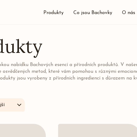
Produkty
Co jsou Bachovky
O nás
dukty
rokou nabídku Bachových esencí a přírodních produktů. V naš
e osvědčených metod, které vám pomohou s různými emocionál
odukty jsou vyrobeny z přírodních ingrediencí s důrazem na k
ší