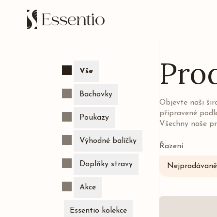
Pro
Vše
Bachovky
Objevte naši ši
připravené podl
Poukazy
Všechny naše pr
Výhodné balíčky
Řazení
Doplňky stravy
Nejprodávaněj
Akce
Essentio kolekce