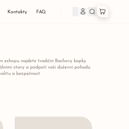
Kontakty
FAQ
Produkty
Co jsou Bachovky
em eshopu najdete tradiční Bachovy kapky
ními stavy a podpoří vaši duševní pohodu.
O nás
valitu a bezpečnost.
Kontakty
FAQ