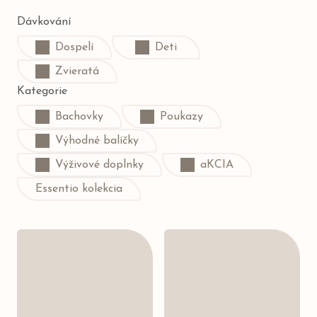
Dávkování
Dospelí
Deti
Zvieratá
Kategorie
Bachovky
Poukazy
Výhodné balíčky
Výživové doplnky
aKCIA
Essentio kolekcia