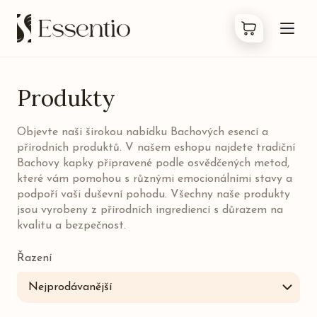
Produkty
Produkty
Objevte naši širokou nabídku Bachových esencí a
Co jsou Bachovky
přírodních produktů. V našem eshopu najdete tradiční
Bachovy kapky připravené podle osvědčených metod,
O nás
které vám pomohou s různými emocionálními stavy a
podpoří vaši duševní pohodu. Všechny naše produkty
jsou vyrobeny z přírodních ingrediencí s důrazem na
Kontakty
kvalitu a bezpečnost.
FAQ
Řazení
Nejprodávanější