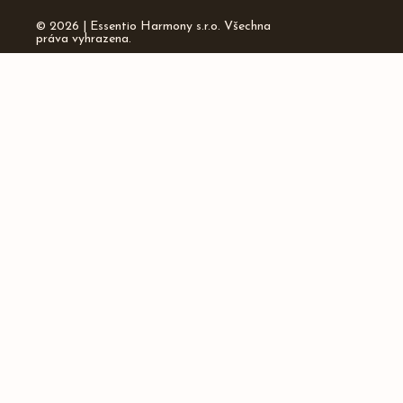
© 2026 | Essentio Harmony s.r.o. Všechna
práva vyhrazena.
Kontakty
info@essentio.cz
Instagram
Facebook