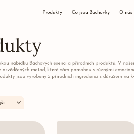
Produkty
Co jsou Bachovky
O nás
dukty
rokou nabídku Bachových esencí a přírodních produktů. V naš
e osvědčených metod, které vám pomohou s různými emocionál
odukty jsou vyrobeny z přírodních ingrediencí s důrazem na k
ší