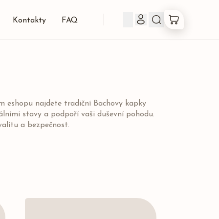
Kontakty
FAQ
Produkty
Co jsou Bachovky
em eshopu najdete tradiční Bachovy kapky
ními stavy a podpoří vaši duševní pohodu.
O nás
valitu a bezpečnost.
Kontakty
FAQ