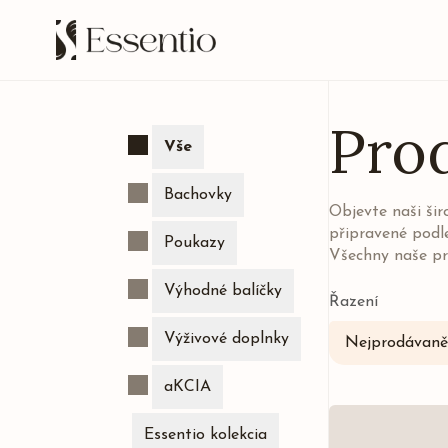
Pro
Vše
Bachovky
Objevte naši ši
připravené podl
Poukazy
Všechny naše pr
Výhodné balíčky
Řazení
Výživové doplnky
Nejprodávaněj
aKCIA
Essentio kolekcia