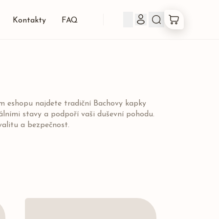
Kontakty
FAQ
Produkty
Co jsou Bachovky
em eshopu najdete tradiční Bachovy kapky
ními stavy a podpoří vaši duševní pohodu.
O nás
valitu a bezpečnost.
Kontakty
FAQ