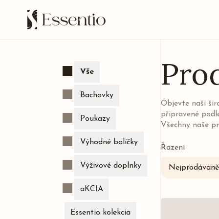
Pro
Vše
Bachovky
Objevte naši ši
připravené podl
Poukazy
Všechny naše pr
Výhodné balíčky
Řazení
Výživové doplnky
Nejprodávaněj
aKCIA
Essentio kolekcia