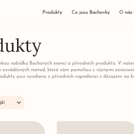
Produkty
Co jsou Bachovky
O nás
dukty
rokou nabídku Bachových esencí a přírodních produktů. V naš
e osvědčených metod, které vám pomohou s různými emocionál
odukty jsou vyrobeny z přírodních ingrediencí s důrazem na k
ší