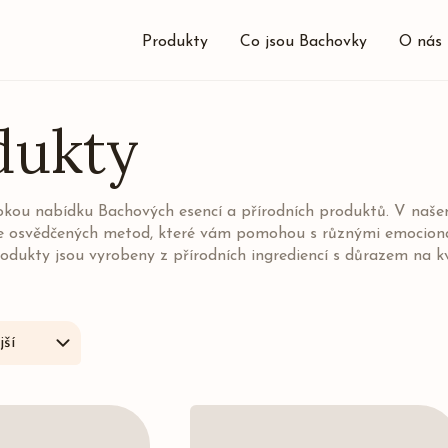
Produkty
Co jsou Bachovky
O nás
dukty
rokou nabídku Bachových esencí a přírodních produktů. V naš
e osvědčených metod, které vám pomohou s různými emocionál
odukty jsou vyrobeny z přírodních ingrediencí s důrazem na k
ší