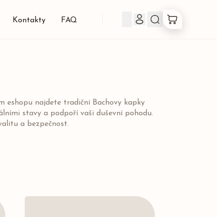
Kontakty
FAQ
Produkty
Co jsou Bachovky
em eshopu najdete tradiční Bachovy kapky
ními stavy a podpoří vaši duševní pohodu.
O nás
valitu a bezpečnost.
Kontakty
FAQ