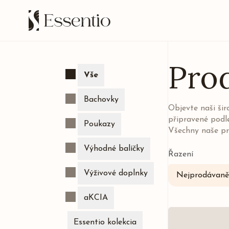
Pro
Vše
Bachovky
Objevte naši ši
připravené podl
Poukazy
Všechny naše pr
Výhodné balíčky
Řazení
Výživové doplnky
Nejprodávaněj
aKCIA
Essentio kolekcia