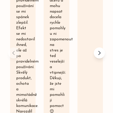
pravidelném
dceru a
používání
mohu
se mi
napsat
spánek
docela
zlepšil.
rychle
Efekt
pomohly
se mi
u ni
nedostavil
zapomenout
ihned,
na
ale až
stres je
po
ted
pravidelném
veselejší
používání.
a
Skvělý
vtipnejší.
produkt,
Děkuji,
ochota
že jste
a
mi
mimořádně
pomohli
skvělá
jí
komunikace.
pomoct
Narozdíl
😊