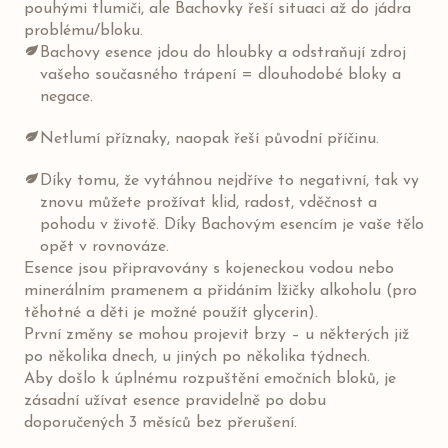
pouhými tlumiči, ale Bachovky řeší situaci až do jádra
problému/bloku.
Bachovy esence jdou do hloubky a odstraňují zdroj
vašeho současného trápení = dlouhodobé bloky a
negace.
Netlumí příznaky, naopak řeší původní příčinu.
Díky tomu, že vytáhnou nejdříve to negativní, tak vy
znovu můžete prožívat klid, radost, vděčnost a
pohodu v životě. Díky Bachovým esencím je vaše tělo
opět v rovnováze.
Esence jsou připravovány s kojeneckou vodou nebo
minerálním pramenem a přidáním lžičky alkoholu (pro
těhotné a děti je možné použít glycerin).
První změny se mohou projevit brzy – u některých již
po několika dnech, u jiných po několika týdnech.
Aby došlo k úplnému rozpuštění emočních bloků, je
zásadní užívat esence pravidelně po dobu
doporučených 3 měsíců bez přerušení.