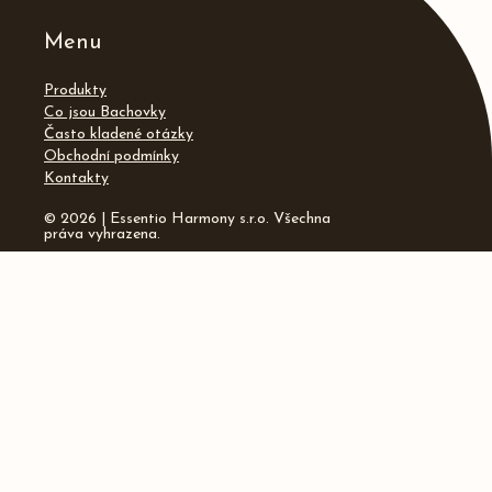
Menu
Produkty
Co jsou Bachovky
Často kladené otázky
Obchodní podmínky
Kontakty
© 2026 | Essentio Harmony s.r.o. Všechna
práva vyhrazena.
Kontakty
info@essentio.cz
Instagram
Facebook