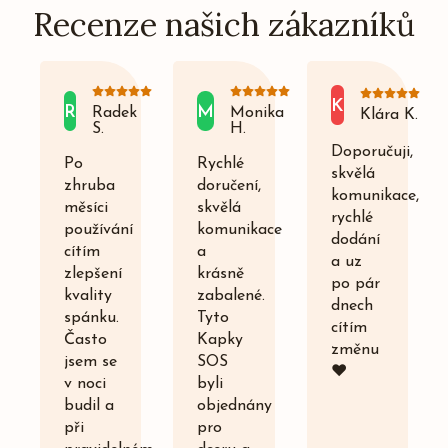
Recenze našich zákazníků
K
R
M
Radek
Monika
Klára K.
S.
H.
Doporučuji,
Po
Rychlé
skvělá
zhruba
doručení,
komunikace,
měsíci
skvělá
rychlé
používání
komunikace
dodání
cítím
a
a uz
zlepšení
krásně
po pár
kvality
zabalené.
dnech
spánku.
Tyto
cítím
Často
Kapky
změnu
jsem se
SOS
❤️
v noci
byli
budil a
objednány
při
pro