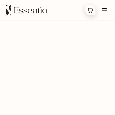
Produkty
Bach drops
Produkty
Co jsou Bachovky
O nás
Kontakty
FAQ